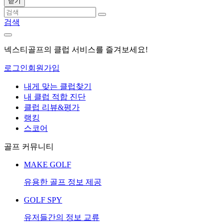
닫기
검색
넥스티골프의 클럽 서비스를 즐겨보세요!
로그인
회원가입
내게 맞는 클럽찾기
내 클럽 적합 진단
클럽 리뷰&평가
랭킹
스코어
골프 커뮤니티
MAKE GOLF
유용한 골프 정보 제공
GOLF SPY
유저들간의 정보 교류