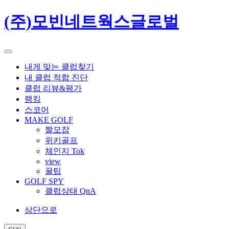
(주)모빈네트웍스글로벌
내게 맞는 클럽찾기
내 클럽 적합 진단
클럽 리뷰&평가
랭킹
스코어
MAKE GOLF
짤모잡
위키골프
체인지 Tok
view
꿀팁
GOLF SPY
클럽상태 QnA
상단으로