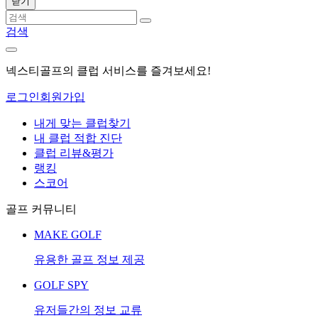
닫기
검색
넥스티골프의 클럽 서비스를 즐겨보세요!
로그인
회원가입
내게 맞는 클럽찾기
내 클럽 적합 진단
클럽 리뷰&평가
랭킹
스코어
골프 커뮤니티
MAKE GOLF
유용한 골프 정보 제공
GOLF SPY
유저들간의 정보 교류