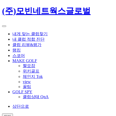
(주)모빈네트웍스글로벌
내게 맞는 클럽찾기
내 클럽 적합 진단
클럽 리뷰&평가
랭킹
스코어
MAKE GOLF
짤모잡
위키골프
체인지 Tok
view
꿀팁
GOLF SPY
클럽상태 QnA
상단으로