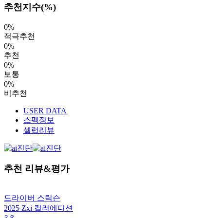
추천지수(%)
0%
적극추천
0%
추천
0%
보통
0%
비추천
USER DATA
스펙정보
셀럽리뷰
추천 리뷰&평가
드라이버
스릭슨
2025 Zxi 컬러에디션
3.8
4