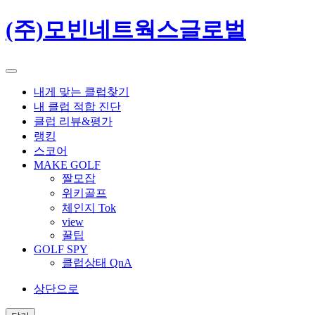
(주)모빈네트웍스글로벌
내게 맞는 클럽찾기
내 클럽 적합 진단
클럽 리뷰&평가
랭킹
스코어
MAKE GOLF
짤모잡
위키골프
체인지 Tok
view
꿀팁
GOLF SPY
클럽상태 QnA
상단으로