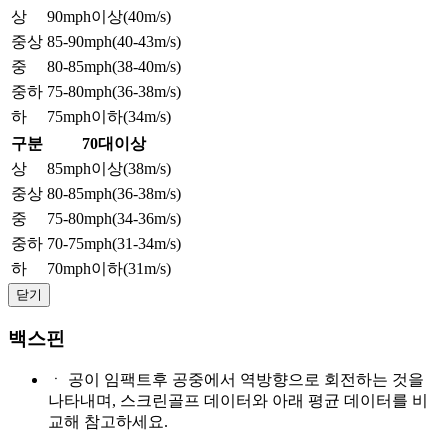
상
90mph이상(40m/s)
중상
85-90mph(40-43m/s)
중
80-85mph(38-40m/s)
중하
75-80mph(36-38m/s)
하
75mph이하(34m/s)
구분
70대이상
상
85mph이상(38m/s)
중상
80-85mph(36-38m/s)
중
75-80mph(34-36m/s)
중하
70-75mph(31-34m/s)
하
70mph이하(31m/s)
닫기
백스핀
ㆍ
공이 임팩트후 공중에서 역방향으로 회전하는 것을
나타내며, 스크린골프 데이터와 아래 평균 데이터를 비
교해 참고하세요.