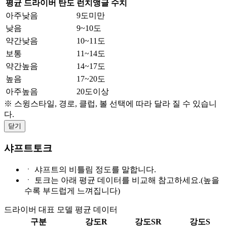
평균 드라이버 탄도
런치앵글 수치
아주낮음
9도미만
낮음
9~10도
약간낮음
10~11도
보통
11~14도
약간높음
14~17도
높음
17~20도
아주높음
20도이상
※ 스윙스타일, 경로, 클럽, 볼 선택에 따라 달라 질 수 있습니
다.
닫기
샤프트토크
ㆍ
샤프트의 비틀림 정도를 말합니다.
ㆍ
토크는 아래 평균 데이터를 비교해 참고하세요.(높을
수록 부드럽게 느껴집니다)
드라이버 대표 모델 평균 데이터
구분
강도R
강도SR
강도S