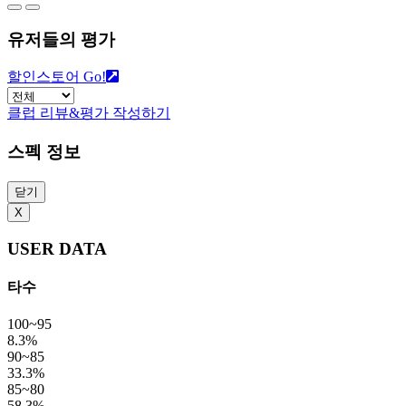
유저들의 평가
할인스토어 Go!
클럽 리뷰&평가 작성하기
스펙 정보
닫기
X
USER DATA
타수
100~95
8.3%
90~85
33.3%
85~80
58.3%