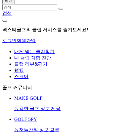
닫기
검색
넥스티골프의 클럽 서비스를 즐겨보세요!
로그인
회원가입
내게 맞는 클럽찾기
내 클럽 적합 진단
클럽 리뷰&평가
랭킹
스코어
골프 커뮤니티
MAKE GOLF
유용한 골프 정보 제공
GOLF SPY
유저들간의 정보 교류