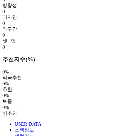
방향성
0
디자인
0
타구감
0
셋 업
0
추천지수(%)
0%
적극추천
0%
추천
0%
보통
0%
비추천
USER DATA
스펙정보