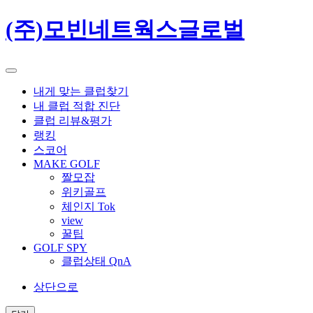
(주)모빈네트웍스글로벌
내게 맞는 클럽찾기
내 클럽 적합 진단
클럽 리뷰&평가
랭킹
스코어
MAKE GOLF
짤모잡
위키골프
체인지 Tok
view
꿀팁
GOLF SPY
클럽상태 QnA
상단으로