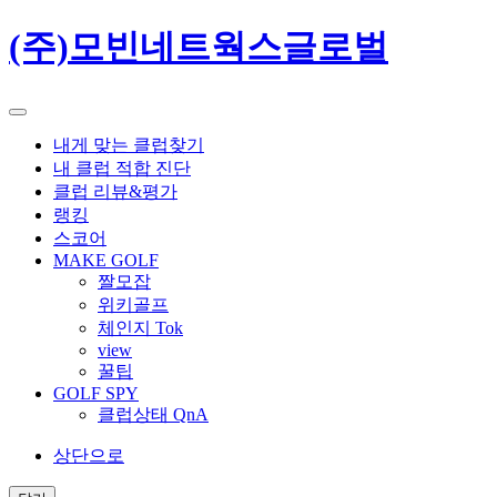
(주)모빈네트웍스글로벌
내게 맞는 클럽찾기
내 클럽 적합 진단
클럽 리뷰&평가
랭킹
스코어
MAKE GOLF
짤모잡
위키골프
체인지 Tok
view
꿀팁
GOLF SPY
클럽상태 QnA
상단으로