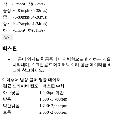
상
85mph이상(38m/s)
중상
80-85mph(36-38m/s)
중
75-80mph(34-36m/s)
중하
70-75mph(31-34m/s)
하
70mph이하(31m/s)
닫기
백스핀
ㆍ
공이 임팩트후 공중에서 역방향으로 회전하는 것을
나타내며, 스크린골프 데이터와 아래 평균 데이터를 비
교해 참고하세요.
아마추어 남성 골퍼 평균 데이터
평균 드라이버 탄도
백스핀 수치
아주낮음
1,500rpm미만
낮음
1,500~1,700rpm
약간낮음
1,700~2,000rpm
보통
2,000~2,600rpm