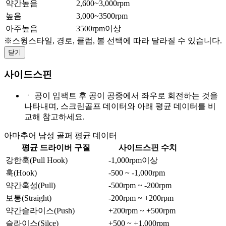
약간높음
2,600~3,000rpm
높음
3,000~3500rpm
아주높음
3500rpm이상
※스윙스타일, 경로, 클럽, 볼 선택에 따라 달라질 수 있습니다.
닫기
사이드스핀
ㆍ
공이 임팩트 후 공이 공중에서 좌우로 회전하는 것을
나타내며, 스크린골프 데이터와 아래 평균 데이터를 비
교해 참고하세요.
아마추어 남성 골퍼 평균 데이터
평균 드라이버 구질
사이드스핀 수치
강한훅(Pull Hook)
-1,000rpm이상
훅(Hook)
-500 ~ -1,000rpm
약간훅성(Pull)
-500rpm ~ -200rpm
보통(Straight)
-200rpm ~ +200rpm
약간슬라이스(Push)
+200rpm ~ +500rpm
슬라이스(Silce)
+500 ~ +1,000rpm