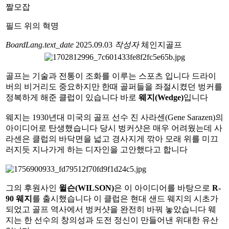
짤모잡
필드 위의 혁명
BoardLang.text_date
2025.09.03
작성자
체인지골프
골프는 기술과 전통이 조화를 이루는 스포츠 입니다 드라이
버의 비거리도 중요하지만 한때 골퍼들을 좌절시켰던 벙커를
정복하게 해준 클럽이 있습니다 바로
웨지(Wedge)
입니다
웨지는 1930년대 미국의 골프 선수 진 사라센(Gene Sarazen)의
아이디어로 탄생했습니다 당시 벙커샷은 매우 어려웠는데 사
라센은 클럽의 바닥면을 넓고 경사지게 깎아 모래 위를 미끄
러지듯 지나가게 하는 디자인을 고안했다고 합니다
그의 후원사인
윌슨(WILSON)
은 이 아이디어를 바탕으로
R-
90 웨지
를 출시했습니다 이 클럽은 현대 샌드 웨지의 시초가
되었고 골프 역사에서 벙커샷을 완전히 바꿔 놓았습니다 웨
지는 한 선수의 창의성과 도전 정신이 만들어낸 위대한 유산