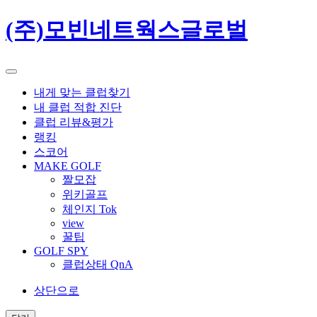
(주)모빈네트웍스글로벌
내게 맞는 클럽찾기
내 클럽 적합 진단
클럽 리뷰&평가
랭킹
스코어
MAKE GOLF
짤모잡
위키골프
체인지 Tok
view
꿀팁
GOLF SPY
클럽상태 QnA
상단으로