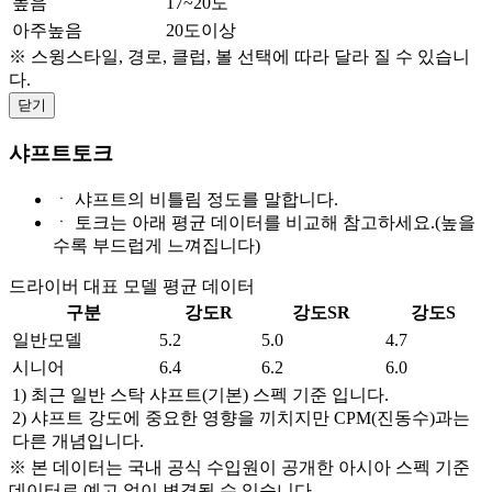
높음
17~20도
아주높음
20도이상
※ 스윙스타일, 경로, 클럽, 볼 선택에 따라 달라 질 수 있습니
다.
닫기
샤프트토크
ㆍ
샤프트의 비틀림 정도를 말합니다.
ㆍ
토크는 아래 평균 데이터를 비교해 참고하세요.(높을
수록 부드럽게 느껴집니다)
드라이버 대표 모델 평균 데이터
구분
강도R
강도SR
강도S
일반모델
5.2
5.0
4.7
시니어
6.4
6.2
6.0
1) 최근 일반 스탁 샤프트(기본) 스펙 기준 입니다.
2) 샤프트 강도에 중요한 영향을 끼치지만 CPM(진동수)과는
다른 개념입니다.
※ 본 데이터는 국내 공식 수입원이 공개한 아시아 스펙 기준
데이터로 예고 없이 변경될 수 있습니다.