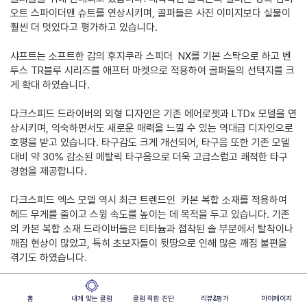
오트 스파이더맨 슈트를 연상시키며, 골퍼들은 사진 이미지보다 실물이
훨씬 더 멋있다고 평가하고 있습니다.
샤프트는 소프트한 감의 후지쿠라 스피더 NX를 기본 스탁으로 하고 벤
투스 TR블루 시리즈를 애프터 마켓으로 적용하여 골퍼들의 선택지를 크
게 확대 하였습니다.
다크스피드 드라이버의 외형 디자인은 기존 에어로젯과 LTDx 모델을 연
상시키며, 익숙하면서도 새로운 매력을 느낄 수 있는 역대급 디자인으로
호평을 받고 있습니다. 타구감도 크게 개선되어, 타구음 또한 기존 모델
대비 약 30% 감소된 메탈릭 타구음으로 더욱 고급스럽고 쾌적한 타구
경험을 제공합니다.
다크스피드 엑스 모델 역시 최근 트렌드인 카본 복합 소재를 적용하여
헤드 무게를 줄이고 스윙 속도를 높이는 데 목적을 두고 있습니다. 기존
의 카본 복합 소재 드라이버들은 티타늄과 접착된 솔 부분에서 탈착이나
깨짐 현상이 많았고, 특히 초보자들이 뒷땅으로 인해 많은 깨짐 불편을
겪기도 하였습니다.
그러나 이번에 출시된 카본 복합 소재는 이러한 문제들이 많이 개선되었
홈
내게 맞는 클럽
클럽 적합 진단
리뷰&평가
마이페이지
습니다. 코브라 골프는 끊임없는 혁신을 통해 골퍼들의 성능 향상을 인정