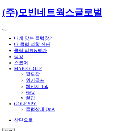
(주)모빈네트웍스글로벌
내게 맞는 클럽찾기
내 클럽 적합 진단
클럽 리뷰&평가
랭킹
스코어
MAKE GOLF
짤모잡
위키골프
체인지 Tok
view
꿀팁
GOLF SPY
클럽상태 QnA
상단으로