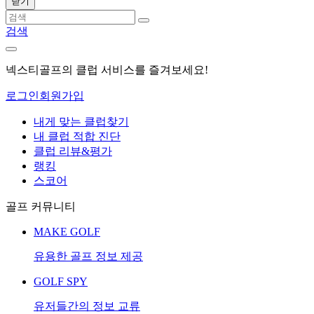
닫기
검색
넥스티골프의 클럽 서비스를 즐겨보세요!
로그인
회원가입
내게 맞는 클럽찾기
내 클럽 적합 진단
클럽 리뷰&평가
랭킹
스코어
골프 커뮤니티
MAKE GOLF
유용한 골프 정보 제공
GOLF SPY
유저들간의 정보 교류