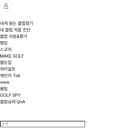
(
주
)
모
빈
내게 맞는 클럽찾기
네
내 클럽 적합 진단
트
웍
클럽 리뷰&평가
스
랭킹
글
로
스코어
벌
MAKE GOLF
짤모잡
위키골프
체인지 Tok
view
꿀팁
GOLF SPY
클럽상태 QnA