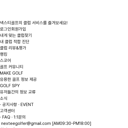
검
색
넥스티골프의 클럽 서비스를 즐겨보세요!
로그인
회원가입
내게 맞는 클럽찾기
내 클럽 적합 진단
클럽 리뷰&평가
랭킹
스코어
골프 커뮤니티
MAKE GOLF
유용한 골프 정보 제공
GOLF SPY
유저들간의 정보 교류
소식
· 공지사항
· EVENT
고객센터
· FAQ
· 1:1문의
nexteegolfer@gmail.com
[AM09:30-PM18:00]