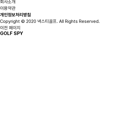
회사소개
이용약관
개인정보처리방침
Copyright © 2020 넥스티골프. All Rights Reserved.
이전 페이지
GOLF SPY
COMMUNITY
GOLF SPY
홈
>
GOLF SPY
MAKE GOLF
GOLF SPY
전체
전체
클럽상태 QnA
총
76
건
최고의 인생샷
[필독-중요]안녕하세요 체인지골프 입니다
체인지골프 | 2023.10.28
0