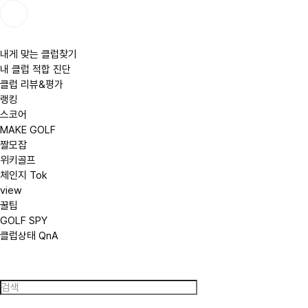
(
주
)
모
빈
내게 맞는 클럽찾기
네
내 클럽 적합 진단
트
웍
클럽 리뷰&평가
스
랭킹
글
로
스코어
벌
MAKE GOLF
짤모잡
위키골프
체인지 Tok
view
꿀팁
GOLF SPY
클럽상태 QnA