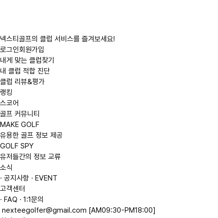
검
색
넥스티골프의 클럽 서비스를 즐겨보세요!
로그인
회원가입
내게 맞는 클럽찾기
내 클럽 적합 진단
클럽 리뷰&평가
랭킹
스코어
골프 커뮤니티
MAKE GOLF
유용한 골프 정보 제공
GOLF SPY
유저들간의 정보 교류
소식
· 공지사항
· EVENT
고객센터
· FAQ
· 1:1문의
nexteegolfer@gmail.com
[AM09:30-PM18:00]