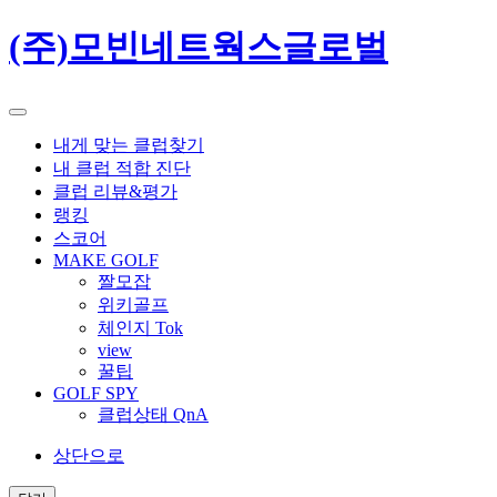
(주)모빈네트웍스글로벌
내게 맞는 클럽찾기
내 클럽 적합 진단
클럽 리뷰&평가
랭킹
스코어
MAKE GOLF
짤모잡
위키골프
체인지 Tok
view
꿀팁
GOLF SPY
클럽상태 QnA
상단으로