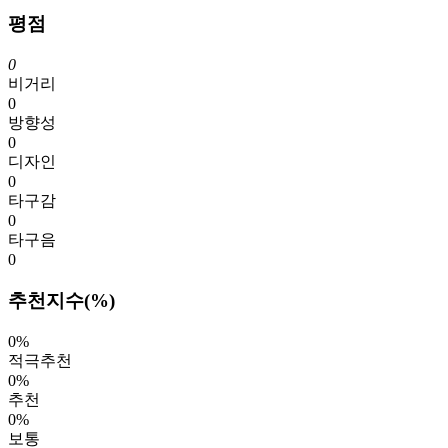
평점
0
비거리
0
방향성
0
디자인
0
타구감
0
타구음
0
추천지수(%)
0%
적극추천
0%
추천
0%
보통