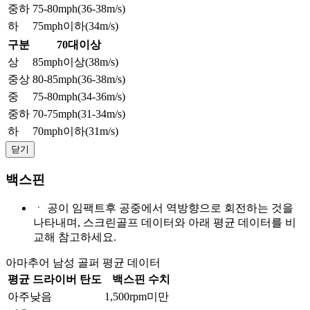
중하
75-80mph(36-38m/s)
하
75mph이하(34m/s)
구분
70대이상
상
85mph이상(38m/s)
중상
80-85mph(36-38m/s)
중
75-80mph(34-36m/s)
중하
70-75mph(31-34m/s)
하
70mph이하(31m/s)
닫기
백스핀
ㆍ
공이 임팩트후 공중에서 역방향으로 회전하는 것을
나타내며, 스크린골프 데이터와 아래 평균 데이터를 비
교해 참고하세요.
아마추어 남성 골퍼 평균 데이터
평균 드라이버 탄도
백스핀 수치
아주낮음
1,500rpm미만