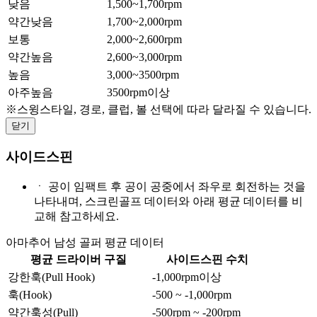
낮음
1,500~1,700rpm
약간낮음
1,700~2,000rpm
보통
2,000~2,600rpm
약간높음
2,600~3,000rpm
높음
3,000~3500rpm
아주높음
3500rpm이상
※스윙스타일, 경로, 클럽, 볼 선택에 따라 달라질 수 있습니다.
닫기
사이드스핀
ㆍ
공이 임팩트 후 공이 공중에서 좌우로 회전하는 것을
나타내며, 스크린골프 데이터와 아래 평균 데이터를 비
교해 참고하세요.
아마추어 남성 골퍼 평균 데이터
평균 드라이버 구질
사이드스핀 수치
강한훅(Pull Hook)
-1,000rpm이상
훅(Hook)
-500 ~ -1,000rpm
약간훅성(Pull)
-500rpm ~ -200rpm