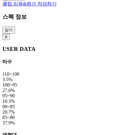
클럽 리뷰&평가 작성하기
스펙 정보
닫기
X
USER DATA
타수
110~100
3.5%
100~95
27.6%
95~90
10.3%
90~85
20.7%
85~80
37.9%
연령대