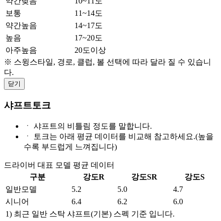
약간낮음
10~11도
보통
11~14도
약간높음
14~17도
높음
17~20도
아주높음
20도이상
※ 스윙스타일, 경로, 클럽, 볼 선택에 따라 달라 질 수 있습니
다.
닫기
샤프트토크
ㆍ
샤프트의 비틀림 정도를 말합니다.
ㆍ
토크는 아래 평균 데이터를 비교해 참고하세요.(높을
수록 부드럽게 느껴집니다)
드라이버 대표 모델 평균 데이터
구분
강도R
강도SR
강도S
일반모델
5.2
5.0
4.7
시니어
6.4
6.2
6.0
1) 최근 일반 스탁 샤프트(기본) 스펙 기준 입니다.