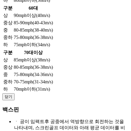
하
80mph이하(36m/s)
구분
60대
상
90mph이상(40m/s)
중상
85-90mph(40-43m/s)
중
80-85mph(38-40m/s)
중하
75-80mph(36-38m/s)
하
75mph이하(34m/s)
구분
70대이상
상
85mph이상(38m/s)
중상
80-85mph(36-38m/s)
중
75-80mph(34-36m/s)
중하
70-75mph(31-34m/s)
하
70mph이하(31m/s)
닫기
백스핀
ㆍ
공이 임팩트후 공중에서 역방향으로 회전하는 것을
나타내며, 스크린골프 데이터와 아래 평균 데이터를 비