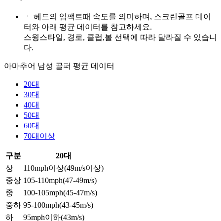
ㆍ
헤드의 임팩트때 속도를 의미하며, 스크린골프 데이
터와 아래 평균 데이터를 참고하세요.
스윙스타일, 경로, 클럽,볼 선택에 따라 달라질 수 있습니
다.
아마추어 남성 골퍼 평균 데이터
20대
30대
40대
50대
60대
70대이상
구분
20대
상
110mph이상(49m/s이상)
중상
105-110mph(47-49m/s)
중
100-105mph(45-47m/s)
중하
95-100mph(43-45m/s)
하
95mph이하(43m/s)