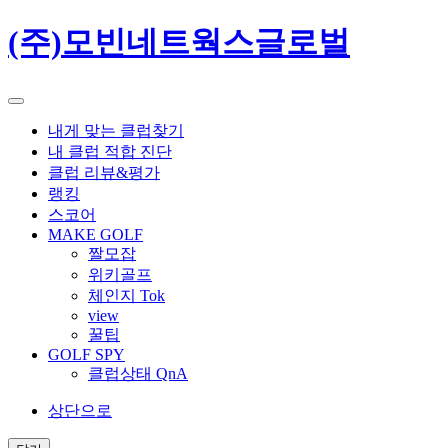
(주)모빈네트웍스글로벌
내게 맞는 클럽찾기
내 클럽 적합 진단
클럽 리뷰&평가
랭킹
스코어
MAKE GOLF
짤모잡
위키골프
체인지 Tok
view
꿀팁
GOLF SPY
클럽상태 QnA
상단으로