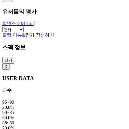
유저들의 평가
할인스토어 Go!
클럽 리뷰&평가 작성하기
스펙 정보
닫기
X
USER DATA
타수
95~90
20.0%
90~85
60.0%
85~80
20.0%