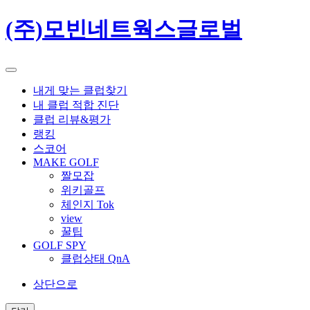
(주)모빈네트웍스글로벌
내게 맞는 클럽찾기
내 클럽 적합 진단
클럽 리뷰&평가
랭킹
스코어
MAKE GOLF
짤모잡
위키골프
체인지 Tok
view
꿀팁
GOLF SPY
클럽상태 QnA
상단으로