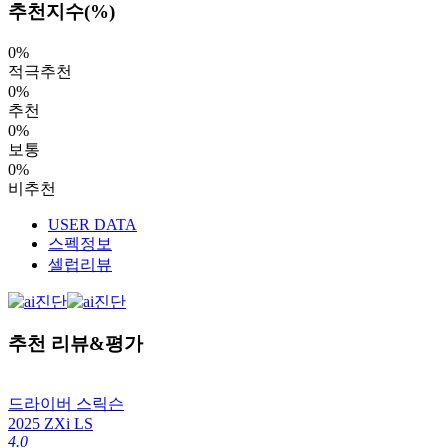
추천지수(%)
0%
적극추천
0%
추천
0%
보통
0%
비추천
USER DATA
스펙정보
셀럽리뷰
추천 리뷰&평가
드라이버
스릭슨
2025 ZXi LS
4.0