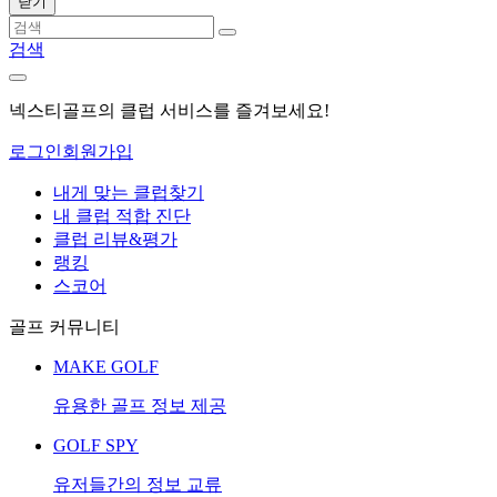
닫기
검색
넥스티골프의 클럽 서비스를 즐겨보세요!
로그인
회원가입
내게 맞는 클럽찾기
내 클럽 적합 진단
클럽 리뷰&평가
랭킹
스코어
골프 커뮤니티
MAKE GOLF
유용한 골프 정보 제공
GOLF SPY
유저들간의 정보 교류